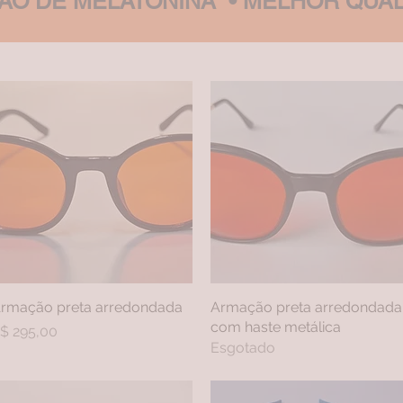
ÇÃO DE MELATONINA
•
MELHOR QUAL
rmação preta arredondada
Visualização rápida
Armação preta arredondada
Visualização rápida
com haste metálica
reço
$ 295,00
Esgotado