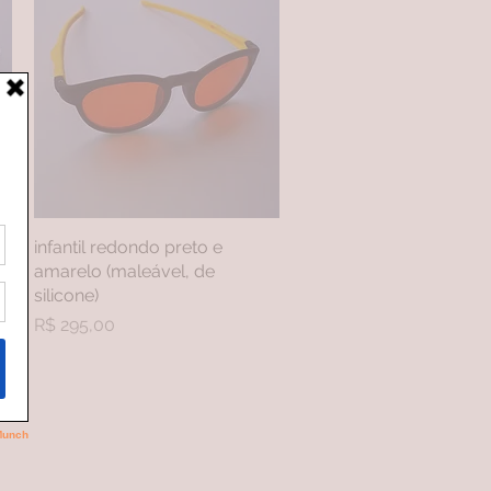
infantil redondo preto e
Visualização rápida
amarelo (maleável, de
silicone)
Preço
R$ 295,00