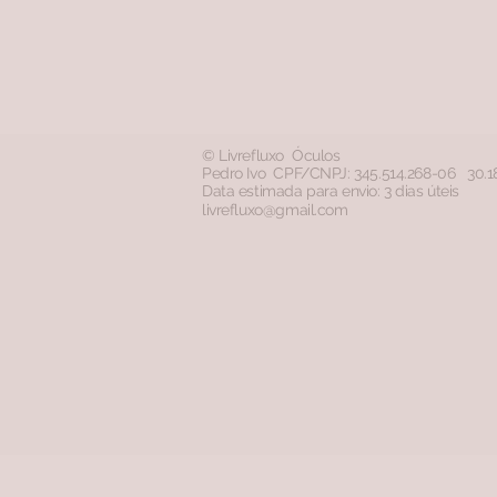
© Livrefluxo Óculos
Pedro Ivo CPF/CNPJ: 345.514.268-06 30.
Data estimada para envio: 3 dias úteis
livrefluxo@gmail.com