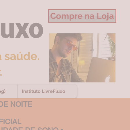
Compre na Loja
luxo
a saúde.
.
og)
Instituto LivreFluxo
DE NOITE
FICIAL