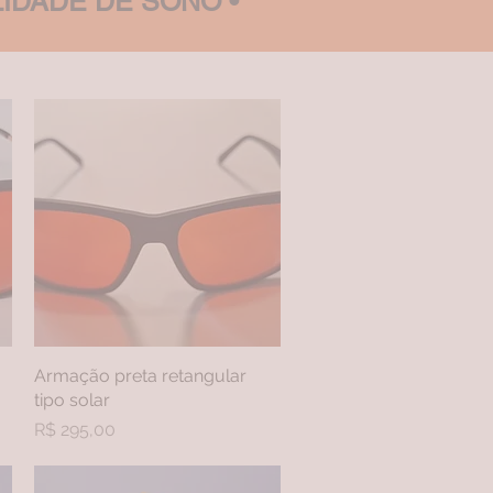
IDADE DE SONO •
Armação preta retangular
Visualização rápida
tipo solar
Preço
R$ 295,00