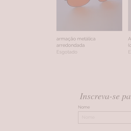
armação metálica
Visualização rápida
A
arredondada
(
Esgotado
E
Inscreva-se pa
Nome