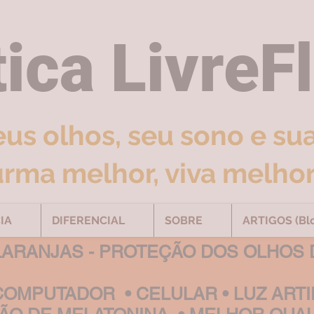
ica LivreF
eus olhos, seu sono e su
rma melhor, viva melhor
IA
DIFERENCIAL
SOBRE
ARTIGOS (Bl
LARANJAS -
PROTEÇÃO DOS OLHOS 
 COMPUTADOR •
CELULAR • LUZ ARTI