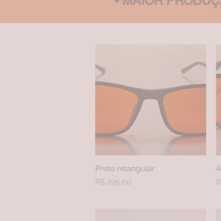
• MAIOR PRODU
Preto retangular
Visualização rápida
A
Preço
P
R$ 295,00
R