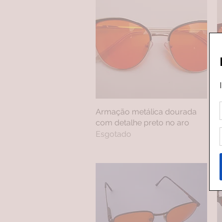
Armação metálica dourada
Visualização rápida
A
com detalhe preto no aro
d
Esgotado
E