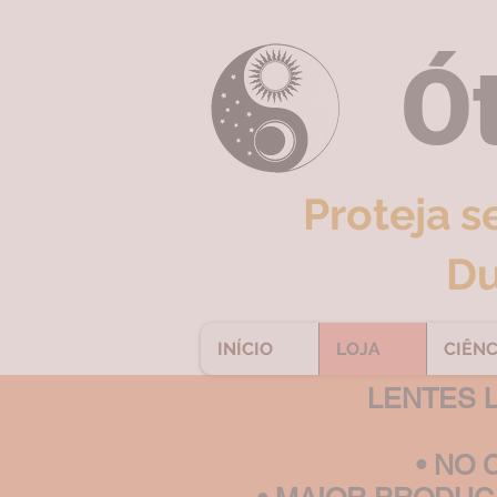
Ót
Proteja s
Du
INÍCIO
LOJA
CIÊNC
LENTES 
• NO